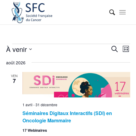
Reche
Nav
À venir
Recherche
Liste
de
et
Sélectionnez
vue
août 2026
naviga
une
Évé
date.
de
VEN
7
vues
Événe
1 avril
-
31 décembre
Séminaires Digitaux Interactifs (SDI) en
Oncologie Mammaire
17 Webinaires