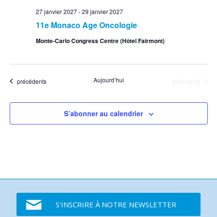
27 janvier 2027
-
29 janvier 2027
11e Monaco Age Oncologie
Monte-Carlo Congress Centre (Hôtel Fairmont)
Événements
Aujourd’hui
suivants
Événements
précédents
S’abonner au calendrier
S'INSCRIRE À NOTRE NEWSLETTER