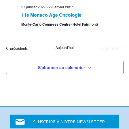
27 janvier 2027
-
29 janvier 2027
11e Monaco Age Oncologie
Monte-Carlo Congress Centre (Hôtel Fairmont)
Événements
Aujourd’hui
suivants
Événements
précédents
S’abonner au calendrier
S'INSCRIRE À NOTRE NEWSLETTER