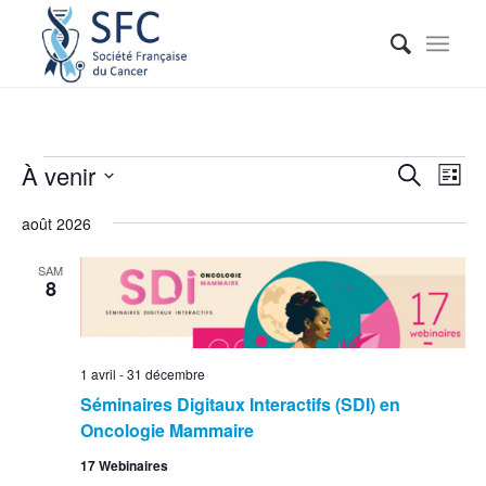
Reche
Nav
À venir
Recherche
Liste
de
et
Sélectionnez
vue
août 2026
naviga
une
Évé
date.
de
SAM
8
vues
Événe
1 avril
-
31 décembre
Séminaires Digitaux Interactifs (SDI) en
Oncologie Mammaire
17 Webinaires