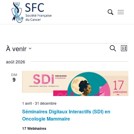
Reche
Nav
À venir
Recherche
Liste
de
et
Sélectionnez
vue
août 2026
naviga
une
Évé
date.
de
DIM
9
vues
Événe
1 avril
-
31 décembre
Séminaires Digitaux Interactifs (SDI) en
Oncologie Mammaire
17 Webinaires