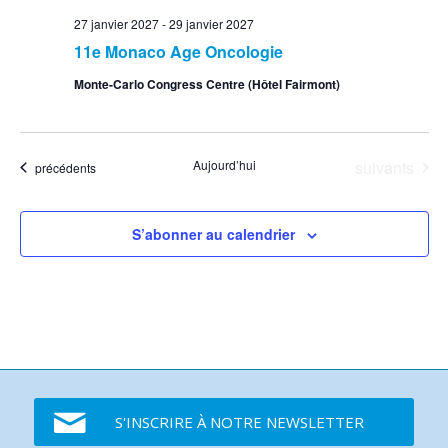
27 janvier 2027
-
29 janvier 2027
11e Monaco Age Oncologie
Monte-Carlo Congress Centre (Hôtel Fairmont)
Événements
Aujourd’hui
suivants
Événements
précédents
S’abonner au calendrier
S'INSCRIRE À NOTRE NEWSLETTER