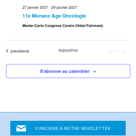
27 janvier 2027
-
29 janvier 2027
11e Monaco Age Oncologie
Monte-Carlo Congress Centre (Hôtel Fairmont)
Événements
Aujourd’hui
suivants
Événements
précédents
S’abonner au calendrier
S'INSCRIRE À NOTRE NEWSLETTER