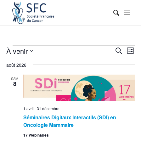
Reche
Nav
À venir
Recherche
Liste
de
et
Sélectionnez
vue
août 2026
naviga
une
Évé
date.
de
SAM
8
vues
Événe
1 avril
-
31 décembre
Séminaires Digitaux Interactifs (SDI) en
Oncologie Mammaire
17 Webinaires