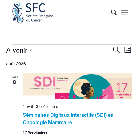
Reche
Nav
À venir
Recherche
Liste
de
et
Sélectionnez
vue
août 2026
naviga
une
Évé
date.
de
SAM
8
vues
Événe
1 avril
-
31 décembre
Séminaires Digitaux Interactifs (SDI) en
Oncologie Mammaire
17 Webinaires