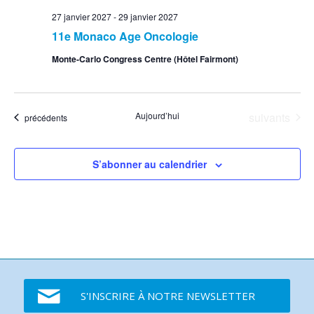
27 janvier 2027
-
29 janvier 2027
11e Monaco Age Oncologie
Monte-Carlo Congress Centre (Hôtel Fairmont)
Événements
Aujourd’hui
suivants
Événements
précédents
S’abonner au calendrier
S'INSCRIRE À NOTRE NEWSLETTER