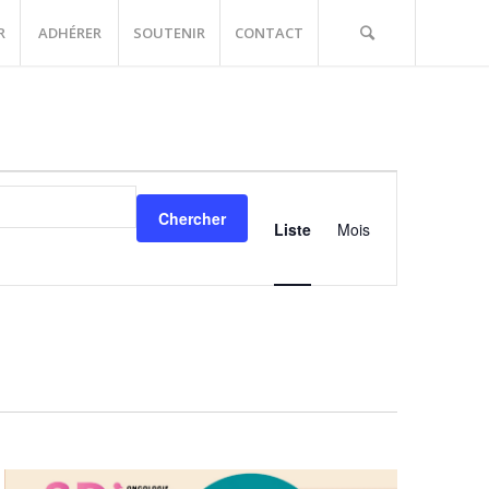
R
ADHÉRER
SOUTENIR
CONTACT
Navigation
de
Chercher
vues
Liste
Mois
Événements