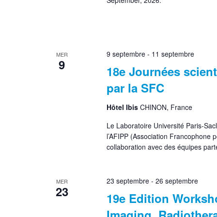
September, 2026.
9 septembre
-
11 septembre
MER
9
18e Journées scien
par la SFC
Hôtel Ibis
CHINON, France
Le Laboratoire Université Paris-Sa
l’AFIPP (Association Francophone po
collaboration avec des équipes pa
23 septembre
-
26 septembre
MER
23
19e Edition Worksh
Imaging, Radiothera