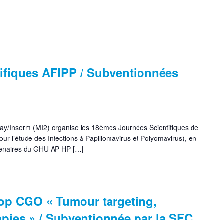
tifiques AFIPP / Subventionnées
clay/Inserm (MI2) organise les 18èmes Journées Scientifiques de
ur l’étude des Infections à Papillomavirus et Polyomavirus), en
rtenaires du GHU AP-HP […]
op CGO « Tumour targeting,
pies » / Subventionnée par la SFC