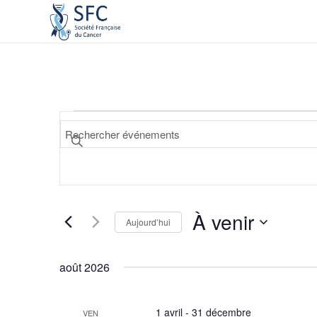
Recherche
Saisir
et
mot-
navigation
clé.
de
Rechercher
Événements
vues
par
À venir
Événements
Aujourd’hui
mot-
Sélectionnez
clé.
une
août 2026
date.
1 avril
-
31 décembre
VEN