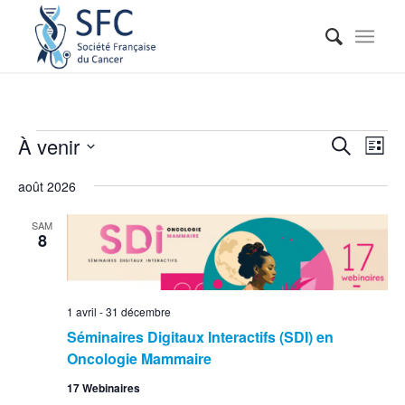
Reche
Nav
À venir
Recherche
Liste
de
et
Sélectionnez
vue
août 2026
naviga
une
Évé
date.
de
SAM
8
vues
Événe
1 avril
-
31 décembre
Séminaires Digitaux Interactifs (SDI) en
Oncologie Mammaire
17 Webinaires