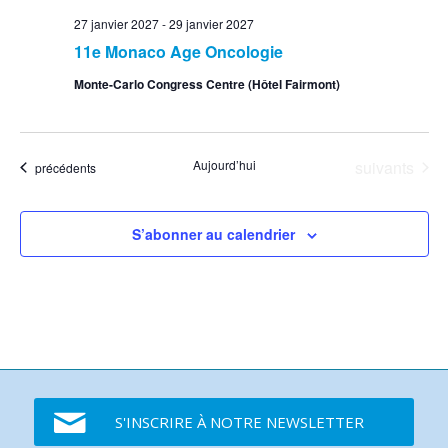
27 janvier 2027
-
29 janvier 2027
11e Monaco Age Oncologie
Monte-Carlo Congress Centre (Hôtel Fairmont)
Événements
Aujourd’hui
suivants
Événements
précédents
S’abonner au calendrier
S'INSCRIRE À NOTRE NEWSLETTER