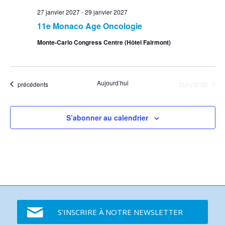
27 janvier 2027
-
29 janvier 2027
11e Monaco Age Oncologie
Monte-Carlo Congress Centre (Hôtel Fairmont)
Événements
Aujourd’hui
suivants
Événements
précédents
S’abonner au calendrier
S'INSCRIRE À NOTRE NEWSLETTER