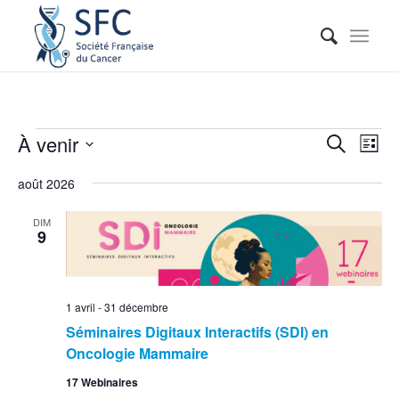
Reche
Nav
À venir
Recherche
Liste
de
et
Sélectionnez
vue
août 2026
naviga
une
Évé
date.
de
DIM
9
vues
Événe
1 avril
-
31 décembre
Séminaires Digitaux Interactifs (SDI) en
Oncologie Mammaire
17 Webinaires