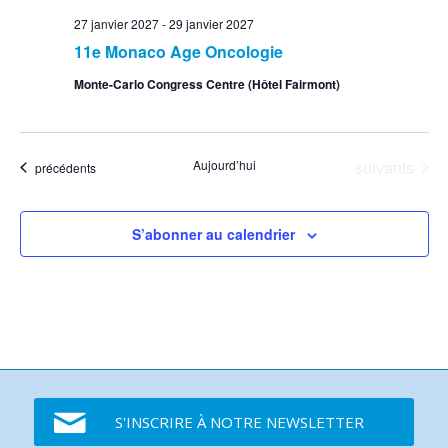
27 janvier 2027
-
29 janvier 2027
11e Monaco Age Oncologie
Monte-Carlo Congress Centre (Hôtel Fairmont)
Événements
Aujourd’hui
suivants
Événements
précédents
S’abonner au calendrier
S'INSCRIRE À NOTRE NEWSLETTER