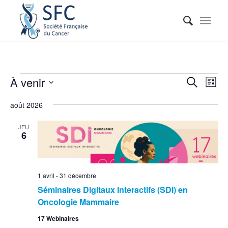
Reche
Nav
À venir
Recherche
Liste
de
et
Sélectionnez
vue
août 2026
naviga
une
Évé
date.
de
JEU
6
vues
Événe
1 avril
-
31 décembre
Séminaires Digitaux Interactifs (SDI) en
Oncologie Mammaire
17 Webinaires