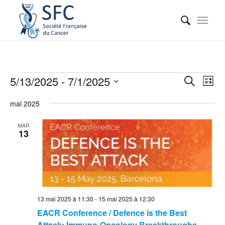
Reche
Nav
5/13/2025
 - 
7/1/2025
Recherche
Liste
de
et
Sélectionnez
vue
mai 2025
naviga
une
Évé
date.
de
MAR
13
vues
Événe
13 mai 2025 à 11:30
-
15 mai 2025 à 12:30
EACR Conference / Defence is the Best
Attack: Immuno-Oncology Breakthroughs