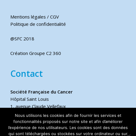
Mentions légales / CGV
Politique de confidentialité
@SFC 2018
Création Groupe C2 360
Contact
Société Française du Cancer
Hôpital Saint Louis
1, avenue Claude Vellefaux
75475 Paris cedex 10 FRANCE
Nous utilisons les cookies afin de fournir les services et
fonctionnalités proposés sur notre site et afin d’améliorer
Téléphone
l’expérience de nos utilisateurs. Les cookies sont des données
qui sont téléchargées ou stockées sur votre ordinateur ou sur
+33 6 17 44 70 76