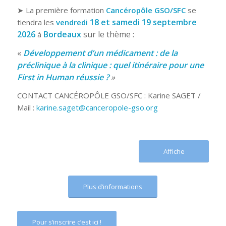
➤ La première formation
Cancéropôle GSO/SFC
se
18 et samedi 19 septembre
tiendra les
vendredi
2026
Bordeaux
sur le thème :
à
«
Développement d’un médicament : de la
préclinique à la clinique : quel itinéraire pour une
First in Human réussie ?
»
CONTACT CANCÉROPÔLE GSO/SFC : Karine SAGET /
Mail :
karine.saget@canceropole-gso.org
Affiche
Plus d’informations
Pour s‘inscrire c’est ici !