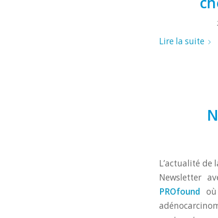
ch
Lire la suite
N
L’actualité de 
Newsletter a
PROfound
où 
adénocarcinom