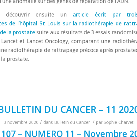
d’une anomalie sur des gènes de réparation de l’ADN.
z découvrir ensuite un
article écrit par tro
es de l’hôpital St Louis sur la radiothérapie de rat
 de la prostate
suite aux résultats de 3 essais randomis
e Lancet et Lancet Oncology, comparant une radiothér
une radiothérapie de rattrapage précoce après prostate
la prostate.
BULLETIN DU CANCER – 11 202
/
/
3 novembre 2020
dans
Bulletin du Cancer
par
Sophie Charvet
107 – NUMERO 11 – Novembre 2