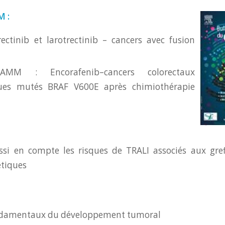
M :
ctinib et larotrectinib – cancers avec fusion
AMM : Encorafenib–cancers colorectaux
ques mutés
BRAF V600E
après chimiothérapie
si en compte les risques de TRALI associés aux greff
tiques
ndamentaux du développement tumoral