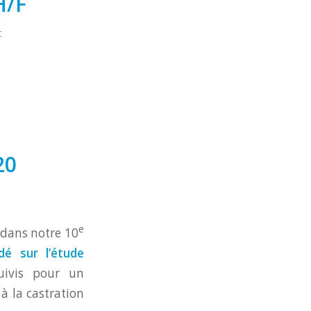
H/F
t
20
e
r dans notre 10
é sur l’étude
ivis pour un
 la castration