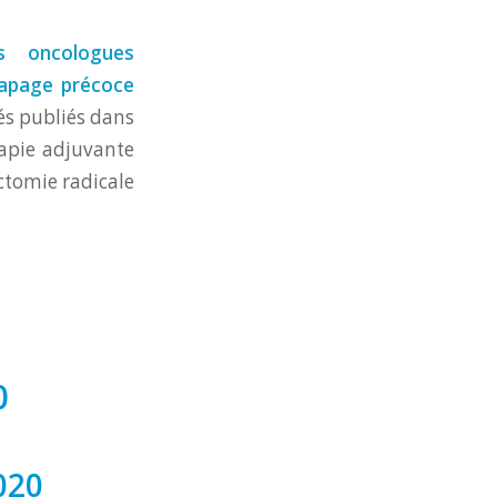
is oncologues
trapage précoce
és publiés dans
apie adjuvante
ctomie radicale
0
020