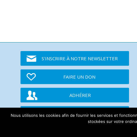
S'INSCRIRE À NOTRE NEWSLETTER
FAIRE UN DON
ADHÉRER
TWITTER
Nous utilisons les cookies afin de fournir les services et fonctio
stockées sur votre ordinat