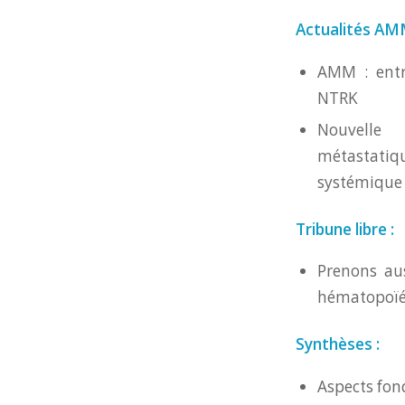
Actualités AM
AMM : entre
NTRK
Nouvelle 
métastati
systémique
Tribune libre :
Prenons aus
hématopoïé
Synthèses :
Aspects fo