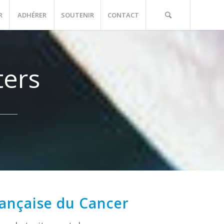
R
ADHÉRER
SOUTENIR
CONTACT
ters
rançaise du Cancer