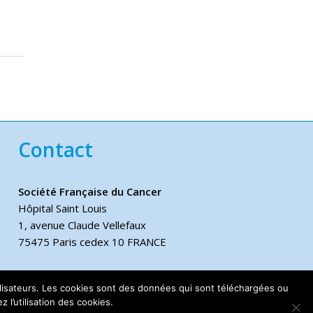
Contact
Société Française du Cancer
Hôpital Saint Louis
1, avenue Claude Vellefaux
75475 Paris cedex 10 FRANCE
Téléphone
utilisateurs. Les cookies sont des données qui sont téléchargées ou
+33 6 17 44 70 76
 l’utilisation des cookies.