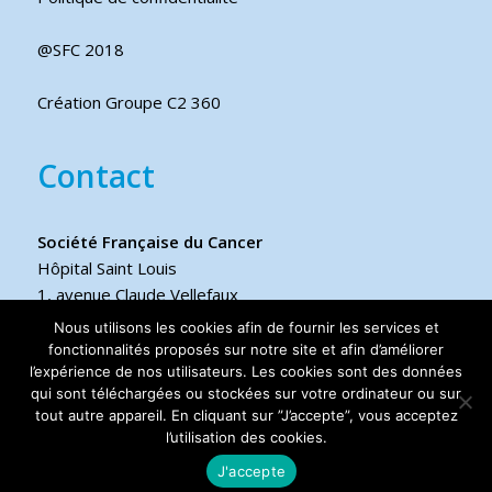
@SFC 2018
Création Groupe C2 360
Contact
Société Française du Cancer
Hôpital Saint Louis
1, avenue Claude Vellefaux
75475 Paris cedex 10 FRANCE
Nous utilisons les cookies afin de fournir les services et
fonctionnalités proposés sur notre site et afin d’améliorer
l’expérience de nos utilisateurs. Les cookies sont des données
Téléphone
qui sont téléchargées ou stockées sur votre ordinateur ou sur
+33 6 17 44 70 76
tout autre appareil. En cliquant sur ”J’accepte”, vous acceptez
l’utilisation des cookies.
J'accepte