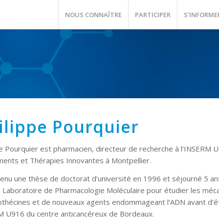
NOUS CONNAÎTRE
PARTICIPER
S’INFORME
ilippe Pourquier
pe Pourquier est pharmacien, directeur de recherche à l’INSERM 
ments et Thérapies Innovantes à Montpellier.
tenu une thèse de doctorat d’université en 1996 et séjourné 5 an
e Laboratoire de Pharmacologie Moléculaire pour étudier les méc
thécines et de nouveaux agents endommageant l’ADN avant d’étab
 U916 du centre anticancéreux de Bordeaux.