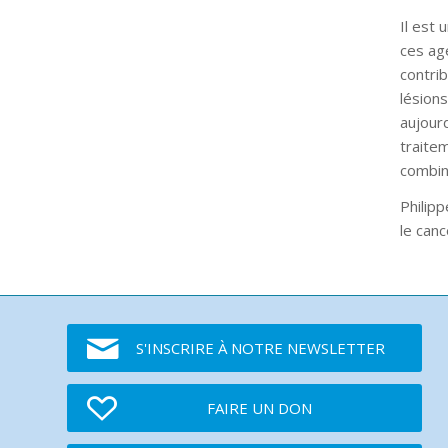
Il est
ces age
contri
lésions
aujour
traite
combin
Philipp
le canc
S'INSCRIRE À NOTRE NEWSLETTER
FAIRE UN DON