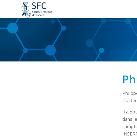
Ph
Philip
Traite
Il a ob
dans l
campto
INSERM