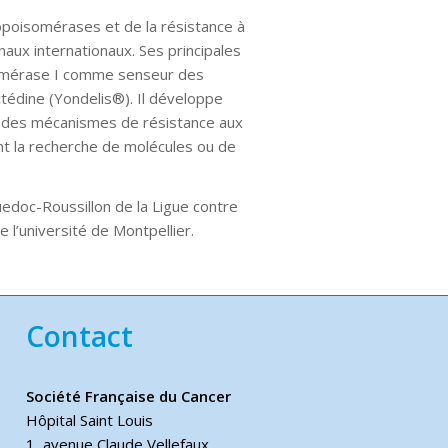
opoisomérases et de la résistance à
naux internationaux. Ses principales
somérase I comme senseur des
ctédine (Yondelis®). Il développe
de des mécanismes de résistance aux
nt la recherche de molécules ou de
uedoc-Roussillon de la Ligue contre
 l’université de Montpellier.
Contact
Société Française du Cancer
Hôpital Saint Louis
1, avenue Claude Vellefaux