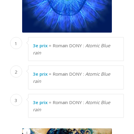
1
3e prix
= Romain DONY :
Atomic Blue
rain
2
3e prix
= Romain DONY :
Atomic Blue
rain
3
3e prix
= Romain DONY :
Atomic Blue
rain
3
1
2
4