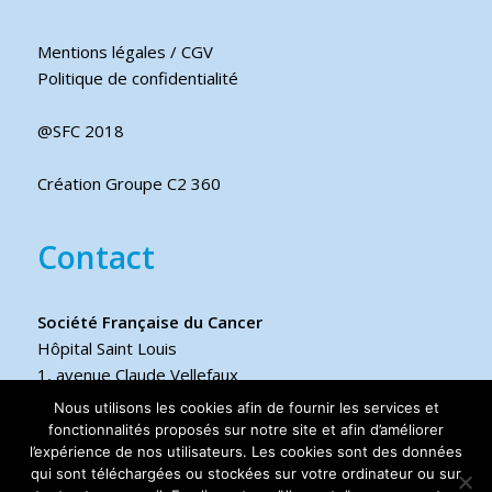
Mentions légales / CGV
Politique de confidentialité
@SFC 2018
Création Groupe C2 360
Contact
Société Française du Cancer
Hôpital Saint Louis
1, avenue Claude Vellefaux
75475 Paris cedex 10 FRANCE
Nous utilisons les cookies afin de fournir les services et
fonctionnalités proposés sur notre site et afin d’améliorer
l’expérience de nos utilisateurs. Les cookies sont des données
Téléphone
qui sont téléchargées ou stockées sur votre ordinateur ou sur
+33 6 17 44 70 76