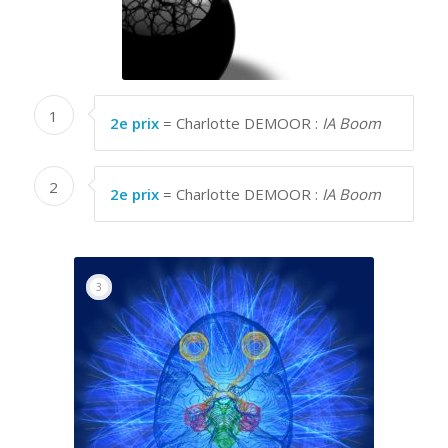
1
2e prix
= Charlotte DEMOOR :
IA Boom
2
2e prix
= Charlotte DEMOOR :
IA Boom
1
2
3