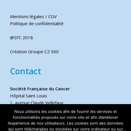
Mentions légales / CGV
Politique de confidentialité
@SFC 2018
Création Groupe C2 360
Contact
Société Française du Cancer
Hôpital Saint Louis
1, avenue Claude Vellefaux
75475 Paris cedex 10 FRANCE
Nous utilisons les cookies afin de fournir les services et
fonctionnalités proposés sur notre site et afin d’améliorer
l’expérience de nos utilisateurs. Les cookies sont des données
Téléphone
qui sont téléchargées ou stockées sur votre ordinateur ou sur
+33 6 17 44 70 76