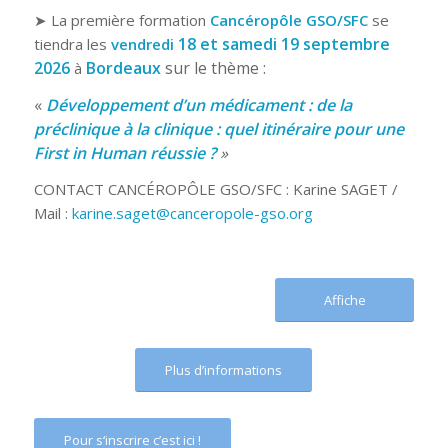
➤ La première formation
Cancéropôle GSO/SFC
se
18 et samedi 19 septembre
tiendra les
vendredi
2026
Bordeaux
sur le thème :
à
«
Développement d’un médicament : de la
préclinique à la clinique : quel itinéraire pour une
First in Human réussie ?
»
CONTACT CANCÉROPÔLE GSO/SFC : Karine SAGET /
Mail :
karine.saget@canceropole-gso.org
Affiche
Plus d’informations
Pour s‘inscrire c’est ici !