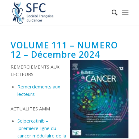
VOLUME 111 – NUMERO
12 – Décembre 2024
REMERCIEMENTS AUX
LECTEURS
Remerciements aux
lecteurs
ACTUALITES AMM
Selpercatinib –
première ligne du
cancer médullaire de la