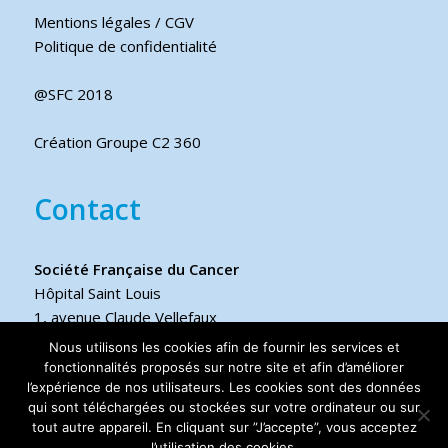
Mentions légales / CGV
Politique de confidentialité
@SFC 2018
Création Groupe C2 360
Contact
Société Française du Cancer
Hôpital Saint Louis
1, avenue Claude Vellefaux
75475 Paris cedex 10 FRANCE
Nous utilisons les cookies afin de fournir les services et
fonctionnalités proposés sur notre site et afin d’améliorer
l’expérience de nos utilisateurs. Les cookies sont des données
Téléphone
qui sont téléchargées ou stockées sur votre ordinateur ou sur
+33 6 17 44 70 76
tout autre appareil. En cliquant sur ”J’accepte”, vous acceptez
l’utilisation des cookies.