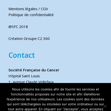
Mentions légales / CGV
Politique de confidentialité
@SFC 2018
Création Groupe C2 360
Contact
Société Française du Cancer
Hôpital Saint Louis
1, avenue Claude Vellefaux
75475 Paris cedex 10 FRANCE
Nous utilisons les cookies afin de fournir les services et
fonctionnalités proposés sur notre site et afin d’améliorer
Téléphone
l’expérience de nos utilisateurs. Les cookies sont des données
qui sont téléchargées ou stockées sur votre ordinateur ou sur
+33 6 17 44 70 76
tout autre appareil. En cliquant sur ”J’accepte”, vous acceptez