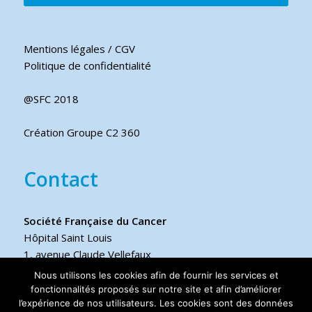
Mentions légales / CGV
Politique de confidentialité
@SFC 2018
Création Groupe C2 360
Contact
Société Française du Cancer
Hôpital Saint Louis
1, avenue Claude Vellefaux
75475 Paris cedex 10 FRANCE
Nous utilisons les cookies afin de fournir les services et
fonctionnalités proposés sur notre site et afin d’améliorer
Téléphone
l’expérience de nos utilisateurs. Les cookies sont des données