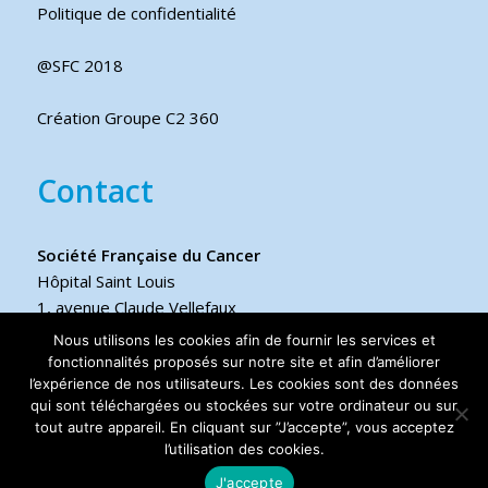
Politique de confidentialité
@SFC 2018
Création Groupe C2 360
Contact
Société Française du Cancer
Hôpital Saint Louis
1, avenue Claude Vellefaux
75475 Paris cedex 10 FRANCE
Nous utilisons les cookies afin de fournir les services et
fonctionnalités proposés sur notre site et afin d’améliorer
l’expérience de nos utilisateurs. Les cookies sont des données
Téléphone
qui sont téléchargées ou stockées sur votre ordinateur ou sur
+33 6 17 44 70 76
tout autre appareil. En cliquant sur ”J’accepte”, vous acceptez
l’utilisation des cookies.
J'accepte