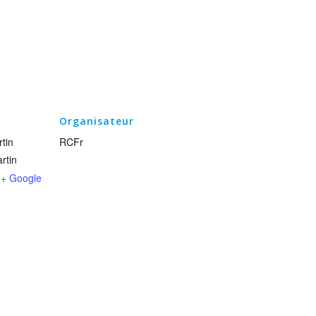
Organisateur
tin
RCFr
rtin
+ Google