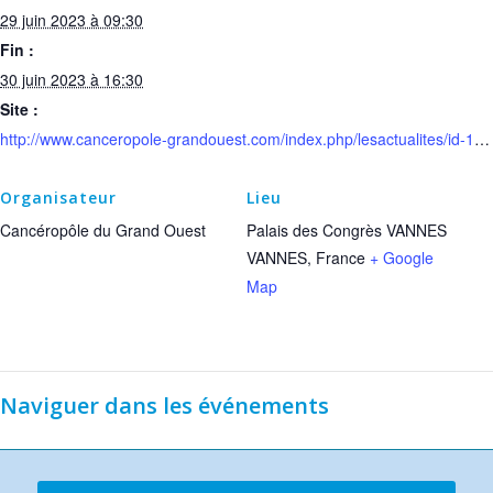
29 juin 2023 à 09:30
Fin :
30 juin 2023 à 16:30
Site :
http://www.canceropole-grandouest.com/index.php/lesactualites/id-17emes-journees-du-canceropole-grand-ouest-29-30-juin-2023.html
Organisateur
Lieu
Cancéropôle du Grand Ouest
Palais des Congrès VANNES
VANNES
,
France
+ Google
Map
Naviguer dans les événements