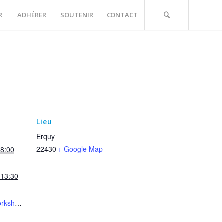
R
ADHÉRER
SOUTENIR
CONTACT
Lieu
Erquy
22430
+ Google Map
18:00
 13:30
https://www.cgo-workshop-vecto.fr/