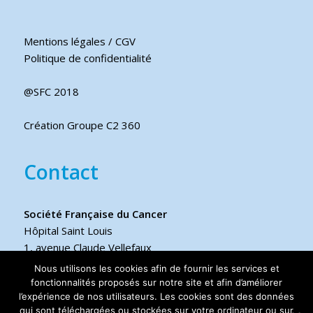
Mentions légales / CGV
Politique de confidentialité
@SFC 2018
Création Groupe C2 360
Contact
Société Française du Cancer
Hôpital Saint Louis
1, avenue Claude Vellefaux
75475 Paris cedex 10 FRANCE
Nous utilisons les cookies afin de fournir les services et
fonctionnalités proposés sur notre site et afin d’améliorer
Téléphone
l’expérience de nos utilisateurs. Les cookies sont des données
qui sont téléchargées ou stockées sur votre ordinateur ou sur