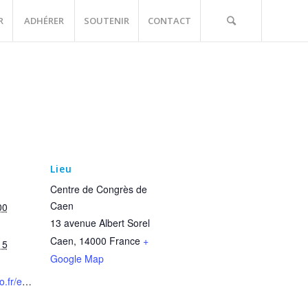
R
ADHÉRER
SOUTENIR
CONTACT
Lieu
Centre de Congrès de
Caen
00
13 avenue Albert Sorel
Caen
,
14000
France
+
15
Google Map
https://www.sfcardio.fr/evenement/cardio-onco