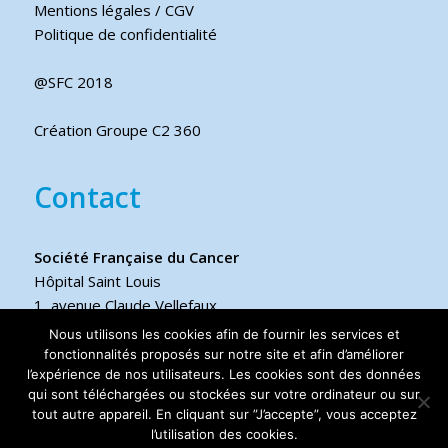
Mentions légales / CGV
Politique de confidentialité
@SFC 2018
Création Groupe C2 360
Contact
Société Française du Cancer
Hôpital Saint Louis
1, avenue Claude Vellefaux
75475 Paris cedex 10 FRANCE
Nous utilisons les cookies afin de fournir les services et
fonctionnalités proposés sur notre site et afin d’améliorer
l’expérience de nos utilisateurs. Les cookies sont des données
Téléphone
qui sont téléchargées ou stockées sur votre ordinateur ou sur
+33 6 17 44 70 76
tout autre appareil. En cliquant sur ”J’accepte”, vous acceptez
l’utilisation des cookies.