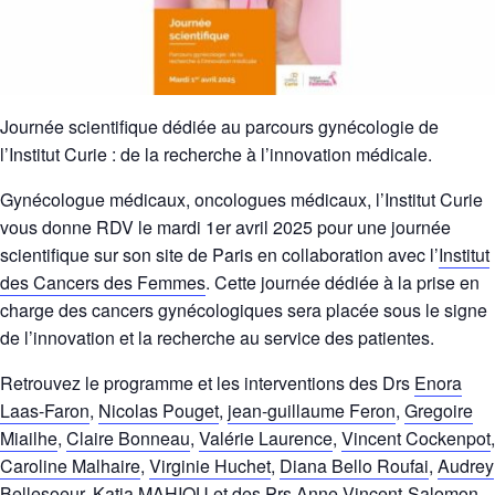
Journée scientifique dédiée au parcours gynécologie de
l’Institut Curie : de la recherche à l’innovation médicale.
Gynécologue médicaux, oncologues médicaux, l’Institut Curie
vous donne RDV le mardi 1er avril 2025 pour une journée
scientifique sur son site de Paris en collaboration avec l’
Institut
des Cancers des Femmes
. Cette journée dédiée à la prise en
charge des cancers gynécologiques sera placée sous le signe
de l’innovation et la recherche au service des patientes.
Retrouvez le programme et les interventions des Drs
Enora
Laas-Faron
,
Nicolas Pouget
,
jean-guillaume Feron
,
Gregoire
Miailhe
,
Claire Bonneau
,
Valérie Laurence
,
Vincent Cockenpot
,
Caroline Malhaire
,
Virginie Huchet
,
Diana Bello Roufai
,
Audrey
Bellesoeur
,
Katia MAHIOU
et des Prs
Anne Vincent-Salomon
,