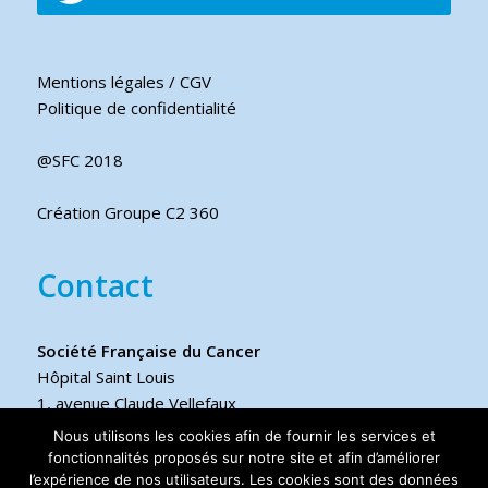
Mentions légales / CGV
Politique de confidentialité
@SFC 2018
Création Groupe C2 360
Contact
Société Française du Cancer
Hôpital Saint Louis
1, avenue Claude Vellefaux
75475 Paris cedex 10 FRANCE
Nous utilisons les cookies afin de fournir les services et
fonctionnalités proposés sur notre site et afin d’améliorer
l’expérience de nos utilisateurs. Les cookies sont des données
Téléphone