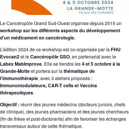
Le Cancéropôle Grand Sud-Ouest organise depuis 2015 un
workshop sur les différents aspects du développement
d’un médicament en cancérologie.
L’édition 2024 de ce workshop est co-organisée par la
FHU
Evocan2
et le
Cancéropôle GSO
, en partenariat avec le
Labex MabImprove
. Elle se tiendra les
4 et 5 octobre
à la
Grande-Motte
et portera sur la
thématique de
l’immunothérapie
, avec 3 ateliers proposés :
Immunomodulateurs, CAR-T cells et Vaccins
thérapeutiques
.
Objectif :
réunir des jeunes médecins (docteurs juniors, chefs
de clinique), des jeunes pharmaciens et des jeunes chercheurs
(fin de thèse et post-doctorants) afin de favoriser les échanges
transversaux autour de cette thématique.