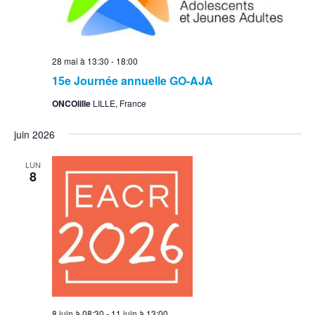
28 mai à 13:30
-
18:00
15e Journée annuelle GO-AJA
ONCOlille
LILLE, France
juin 2026
LUN
8
8 juin à 08:30
-
11 juin à 13:00