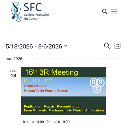
Reche
Nav
5/18/2026
 - 
8/6/2026
Recherche
Liste
de
et
Sélectionnez
vue
mai 2026
naviga
une
Évé
date.
de
LUN
18
vues
Événe
18 mai à 14:00
-
21 mai à 10:00