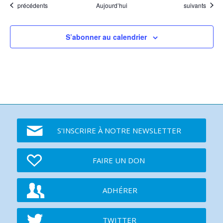
Événements
Événements
précédents
Aujourd’hui
suivants
S’abonner au calendrier
S'INSCRIRE À NOTRE NEWSLETTER
FAIRE UN DON
ADHÉRER
TWITTER