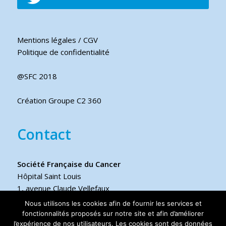
Mentions légales / CGV
Politique de confidentialité
@SFC 2018
Création Groupe C2 360
Contact
Société Française du Cancer
Hôpital Saint Louis
1, avenue Claude Vellefaux
75475 Paris cedex 10 FRANCE
Nous utilisons les cookies afin de fournir les services et
fonctionnalités proposés sur notre site et afin d’améliorer
l’expérience de nos utilisateurs. Les cookies sont des données
Téléphone