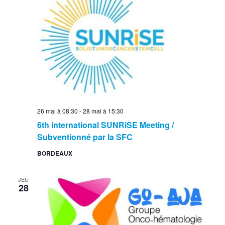
26 mai à 08:30
-
28 mai à 15:30
6th international SUNRiSE Meeting /
Subventionné par la SFC
BORDEAUX
JEU
28