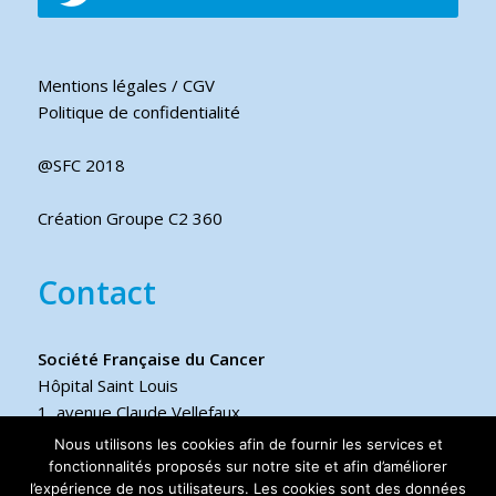
Mentions légales / CGV
Politique de confidentialité
@SFC 2018
Création Groupe C2 360
Contact
Société Française du Cancer
Hôpital Saint Louis
1, avenue Claude Vellefaux
75475 Paris cedex 10 FRANCE
Nous utilisons les cookies afin de fournir les services et
fonctionnalités proposés sur notre site et afin d’améliorer
l’expérience de nos utilisateurs. Les cookies sont des données
Téléphone