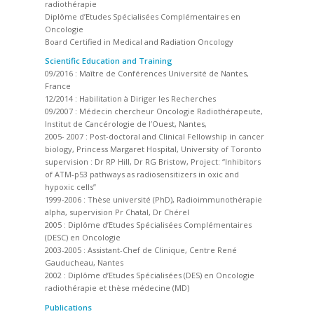
radiothérapie
Diplôme d’Etudes Spécialisées Complémentaires en
Oncologie
Board Certified in Medical and Radiation Oncology
Scientific Education and Training
09/2016 : Maître de Conférences Université de Nantes,
France
12/2014 : Habilitation à Diriger les Recherches
09/2007 : Médecin chercheur Oncologie Radiothérapeute,
Institut de Cancérologie de l’Ouest, Nantes,
2005- 2007 : Post-doctoral and Clinical Fellowship in cancer
biology, Princess Margaret Hospital, University of Toronto
supervision : Dr RP Hill, Dr RG Bristow, Project: “Inhibitors
of ATM-p53 pathways as radiosensitizers in oxic and
hypoxic cells”
1999-2006 : Thèse université (PhD), Radioimmunothérapie
alpha, supervision Pr Chatal, Dr Chérel
2005 : Diplôme d’Etudes Spécialisées Complémentaires
(DESC) en Oncologie
2003-2005 : Assistant-Chef de Clinique, Centre René
Gauducheau, Nantes
2002 : Diplôme d’Etudes Spécialisées (DES) en Oncologie
radiothérapie et thèse médecine (MD)
Publications