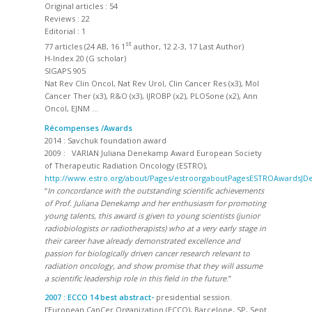
Original articles : 54
Reviews : 22
Editorial : 1
st
77 articles (24 AB, 16 1
author, 12 2-3, 17 Last Author)
H-Index 20 (G scholar)
SIGAPS 905
Nat Rev Clin Oncol, Nat Rev Urol, Clin Cancer Res (x3), Mol
Cancer Ther (x3), R&O (x3), IJROBP (x2), PLOSone (x2), Ann
Oncol, EJNM …
Récompenses /Awards
2014 : Savchuk foundation award
2009 : VARIAN Juliana Denekamp Award European Society
of Therapeutic Radiation Oncology (ESTRO),
http://www.estro.org/about/Pages/estroorgaboutPagesESTROAwardsJ
“
In concordance with the outstanding scientific achievements
of Prof. Juliana Denekamp and her enthusiasm for promoting
young talents, this award is given to young scientists (junior
radiobiologists or radiotherapists) who at a very early stage in
their career have already demonstrated excellence and
passion for biologically driven cancer research relevant to
radiation oncology, and show promise that they will assume
a scientific leadership role in this field in the future
.”
2007 :
ECCO 14 best abstract-
presidential session.
l’European CanCer Organization (ECCO), Barcelone, SP, Sept