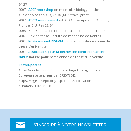
24-27
2007 :
AACR workshop
on molecular biology for the
clinicians, Aspen, CO Jun 30-Jul 7 (travel grant)
2007 :
ASCO merit award
– ASCO GU symposium Orlando,
Floride, E-U, Fev 22-24
2005 : Bourse post-doctorale de la Fondation de France
2002 : Prix de thèse, Faculté de médecine de Nantes
2002 :
Poste-accueil INSERM
: Bourse pour 4ème année de
thèse d’université
2001 :
Association pour la Recherche contre le Cancer
(ARC):
Bourse pour 3ème année de thèse d’université
Brevet/patent
GD2-O-acetylated antibodies to target malignancies,
European patent number EP2076542
https://register.epo.org/espacenet/application?
number=EP07821118
S'INSCRIRE À NOTRE NEWSLETTER