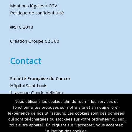
Mentions légales / CGV
Politique de confidentialité
@SFC 2018
Création Groupe C2 360
Contact
Société Française du Cancer
Hôpital Saint Louis
1, avenue Claude Vellefaux
75475 Paris cedex 10 FRANCE
Nous utilisons les cookies afin de fournir les services et
fonctionnalités proposés sur notre site et afin d’améliorer
Téléphone
l’expérience de nos utilisateurs. Les cookies sont des données
qui sont téléchargées ou stockées sur votre ordinateur ou sur
+33 6 17 44 70 76
tout autre appareil. En cliquant sur ”J’accepte”, vous acceptez
l’utilisation des cookies.