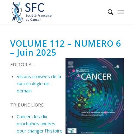
VOLUME 112 – NUMERO 6
– Juin 2025
EDITORIAL
Visions croisées de la
cancérologie de
demain
TRIBUNE LIBRE
Cancer : les dix
prochaines années
pour changer l’histoire