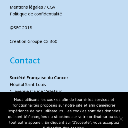
Mentions légales / CGV
Politique de confidentialité
@SFC 2018
Création Groupe C2 360
Contact
Société Française du Cancer
Hôpital Saint Louis
1, avenue Claude Vellefaux
75475 Paris cedex 10 FRANCE
Nous utilisons les cookies afin de fournir les services et
fonctionnalités proposés sur notre site et afin d’améliorer
l’expérience de nos utilisateurs. Les cookies sont des données
Téléphone
qui sont téléchargées ou stockées sur votre ordinateur ou sur
+33 6 17 44 70 76
tout autre appareil. En cliquant sur ”J’accepte”, vous acceptez