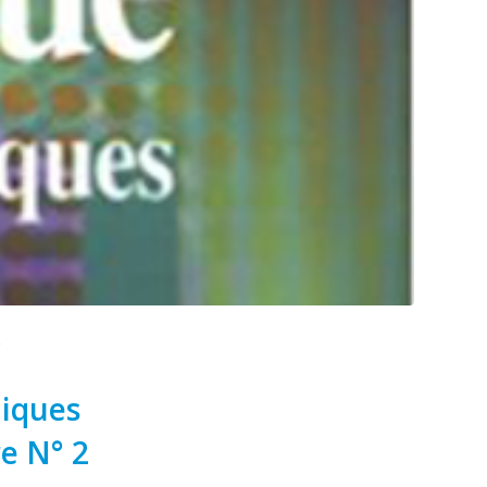
C
niques
re N° 2