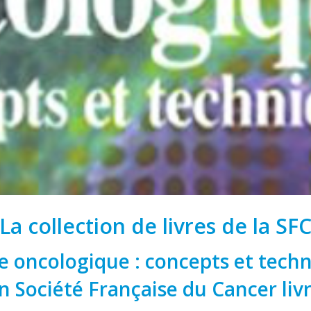
La collection de livres de la SF
e oncologique : concepts et tech
n Société Française du Cancer liv