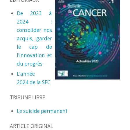
De 2023 à
2024 :
consolider nos
acquis, garder
le cap de
l’innovation et
du progrès
L’année
2024 de la SFC
TRIBUNE LIBRE
Le suicide permanent
ARTICLE ORIGINAL