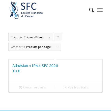
Trier par
Tri par défaut
Cliquer
pour
Afficher
15 Produits par page
trier
les
Adhésion « IPA » SFC 2026
produits
10
€
en
ordre
Ajouter au panier
Voir les détails
ascendant