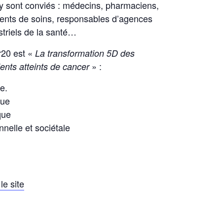
 y sont conviés : médecins, pharmaciens,
ments de soins, responsables d’agences
striels de la santé…
r20 est «
La transformation 5D des
» :
ents atteints de cancer
e.
que
que
nelle et sociétale
le site