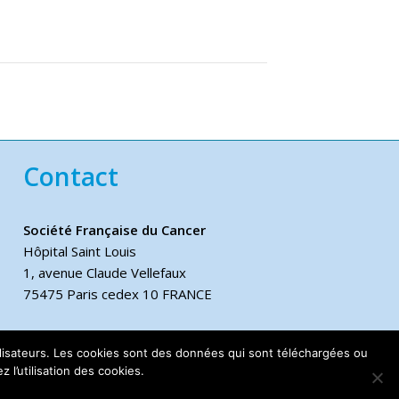
Contact
Société Française du Cancer
Hôpital Saint Louis
1, avenue Claude Vellefaux
75475 Paris cedex 10 FRANCE
Téléphone
utilisateurs. Les cookies sont des données qui sont téléchargées ou
+33 6 17 44 70 76
 l’utilisation des cookies.