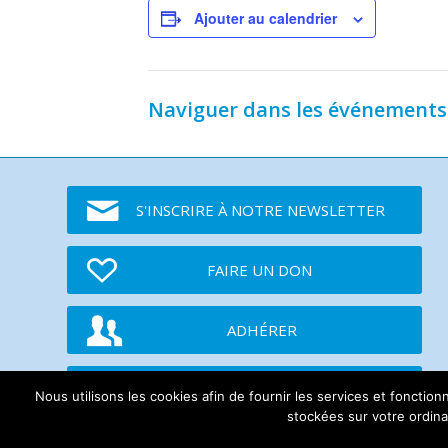
Ajouter au calendrier
Naviguer dans les événements
S'INSCRIRE À NOTRE NEWSLETTER
FAIRE UN DON
ADHÉRER
TWITTER
Nous utilisons les cookies afin de fournir les services et fonctio
stockées sur votre ordinat