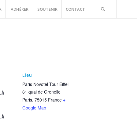
R
ADHÉRER
SOUTENIR
CONTACT
Lieu
Paris Novotel Tour Eiffel
61 quai de Grenelle
 à
Paris
,
75015
France
+
Google Map
 à