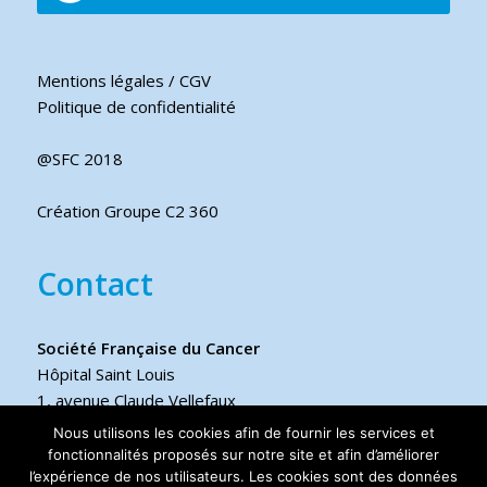
Mentions légales / CGV
Politique de confidentialité
@SFC 2018
Création Groupe C2 360
Contact
Société Française du Cancer
Hôpital Saint Louis
1, avenue Claude Vellefaux
75475 Paris cedex 10 FRANCE
Nous utilisons les cookies afin de fournir les services et
fonctionnalités proposés sur notre site et afin d’améliorer
l’expérience de nos utilisateurs. Les cookies sont des données
Téléphone