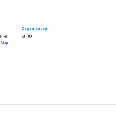
Organisateur
llier
SFRO
e Map