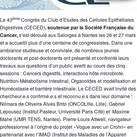
ème
Le 43
Congrès du Club d’Etudes des Cellules Epithéliales
Digestives (CECED)
, soutenue par la Société Française du
Cancer,
s’est déroulé aux Salorges à Nantes les 26 et 27 mars
et a accueilli plus d’une centaine de congressistes. Dans une
ambiance studieuse et conviviale, de nombreux jeunes
doctorants et post-doctorants ont présenté et confronté leurs
travaux aux questions d’un public averti au cours des cinq
sessions : Cancers digestifs, Interactions hôte-microbiote,
Nutrition-Métabolisme intestinal, Organoïdes et modélisation et
Homéostasie et barrière intestinale. Le CECED avait invité des
chercheur.e.s confirmé.e.s et reconnu.e.s dans leur domaine :
Nilmara de Oliveira Alves Brito (ONCOLille, Lille), Gabriel
Lepousez (Institut Pasteur, Université Paris Cité) et Maxime
Mahé (UMR TENS, Nantes). Pierre-Louis Attwell, navigateur
professionnel à l’origine du projet «Vogue avec un Crohn» en
partenariat avec l’IMAD (Institut des Maladies de l’Appareil