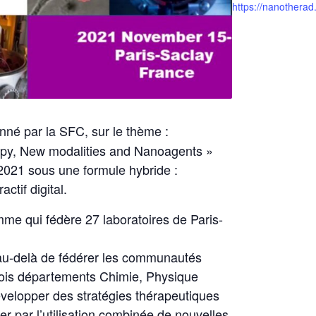
nné par la SFC, sur le thème :
apy, New modalities and Nanoagents »
2021 sous une formule hybride :
ctif digital.
e qui fédère 27 laboratoires de Paris-
, au-delà de fédérer les communautés
 trois départements Chimie, Physique
évelopper des stratégies thérapeutiques
er par l’utilisation combinée de nouvelles