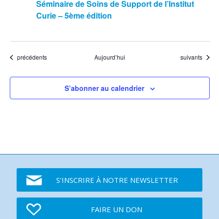
Séminaire de Soins de Support de l’Institut
Curie – 5ème édition
Événements
Événements
précédents
Aujourd’hui
suivants
S’abonner au calendrier
S'INSCRIRE À NOTRE NEWSLETTER
FAIRE UN DON