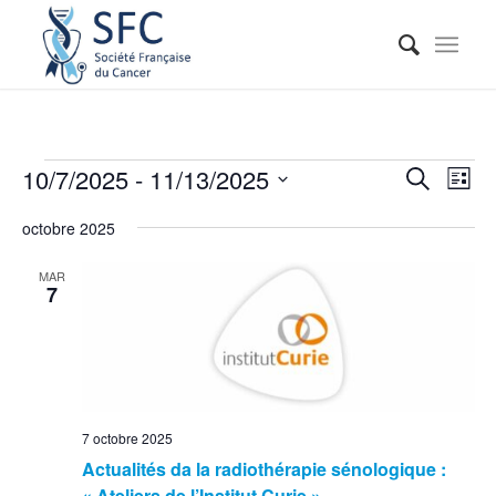
Reche
Nav
10/7/2025
 - 
11/13/2025
Recherche
Liste
de
et
Sélectionnez
vue
octobre 2025
naviga
une
Évé
date.
de
MAR
7
vues
Événe
7 octobre 2025
Actualités da la radiothérapie sénologique :
« Ateliers de l’Institut Curie »