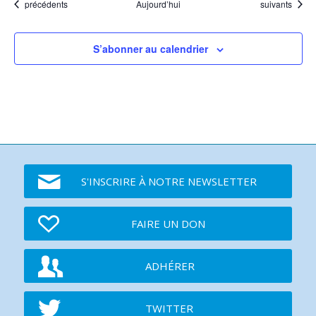
Événements
Événements
précédents
Aujourd’hui
suivants
S’abonner au calendrier
S'INSCRIRE À NOTRE NEWSLETTER
FAIRE UN DON
ADHÉRER
TWITTER