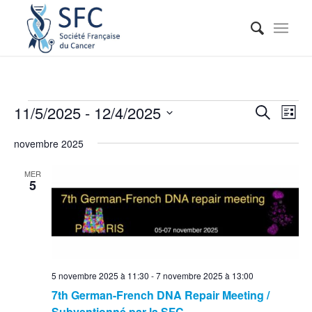
Reche
Nav
11/5/2025
 - 
12/4/2025
Recherche
Liste
de
et
Sélectionnez
vue
novembre 2025
naviga
une
Évé
date.
de
MER
5
vues
Événe
5 novembre 2025 à 11:30
-
7 novembre 2025 à 13:00
7th German-French DNA Repair Meeting /
Subventionné par la SFC