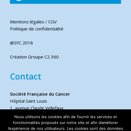
Mentions légales / CGV
Politique de confidentialité
@SFC 2018
Création Groupe C2 360
Contact
Société Française du Cancer
Hôpital Saint Louis
1, avenue Claude Vellefaux
75475 Paris cedex 10 FRANCE
Nous utilisons les cookies afin de fournir les services et
fonctionnalités proposés sur notre site et afin d’améliorer
Téléphone
l’expérience de nos utilisateurs. Les cookies sont des données