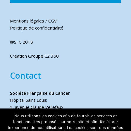
Mentions légales / CGV
Politique de confidentialité
@SFC 2018
Création Groupe C2 360
Contact
Société Française du Cancer
Hôpital Saint Louis
1, avenue Claude Vellefaux
75475 Paris cedex 10 FRANCE
Nous utilisons les cookies afin de fournir les services et
fonctionnalités proposés sur notre site et afin d’améliorer
l’expérience de nos utilisateurs. Les cookies sont des données
Téléphone