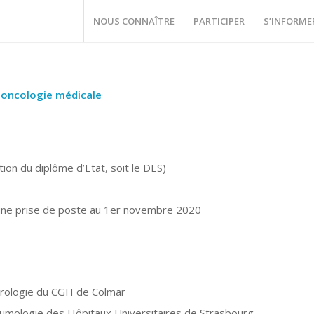
NOUS CONNAÎTRE
PARTICIPER
S’INFORME
n oncologie médicale
ion du diplôme d’Etat, soit le DES)
 une prise de poste au 1er novembre 2020
érologie du CGH de Colmar
umologie des Hôpitaux Universitaires de Strasbourg.