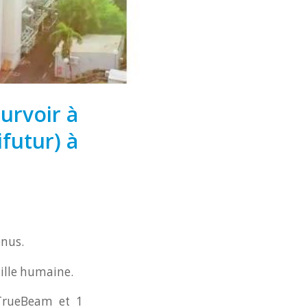
urvoir à
ifutur) à
nus.
aille humaine.
 TrueBeam et 1