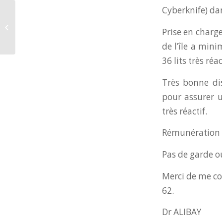
Cyberknife) da
Poste d’Oncologue
médical au Centre
Prise en charge
Hospitalier Royan
Atlantique
de l’île a min
36 lits très réa
Très bonne dis
pour assurer u
très réactif.
Rémunération 
Pas de garde ou
Merci de me c
62.
Dr ALIBAY